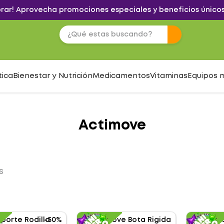
brar! Aprovecha promociones especiales y beneficios únicos
tica
Bienestar y Nutrición
Medicamentos
Vitaminas
Equipos 
Actimove
S
-
50%