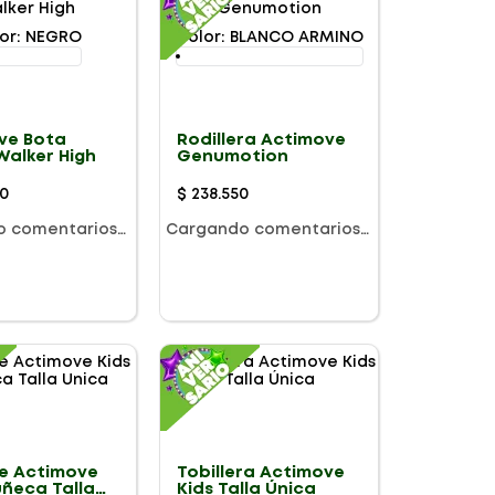
or
:
NEGRO
Color
:
BLANCO ARMINO
ve Bota
Rodillera Actimove
Walker High
Genumotion
0
$
238
.
550
o comentarios…
Cargando comentarios…
e Actimove
Tobillera Actimove
uñeca Talla
Kids Talla Única