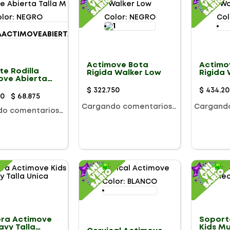
lor
:
NEGRO
Color
:
NEGRO
Col
Actimove Bota
Actimo
te Rodilla
Rigida Walker Low
Rigida 
ove Abierta
M
$
322
.
750
$
434
.
20
50
$
68
.
875
Cargando comentarios…
Cargand
do comentarios…
Color
:
BLANCO
lera Actimove
Soport
avy Talla
Kids M