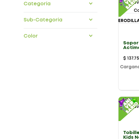
Categoría
Co
ortopedia-traumatologia
Sub-Categoría
cabeza-cuello
Color
extremidades-inferiores
Sopor
extremidades-superiores
Actim
Talla 
$
137
.
7
Cargan
Género
Tobil
Kids N