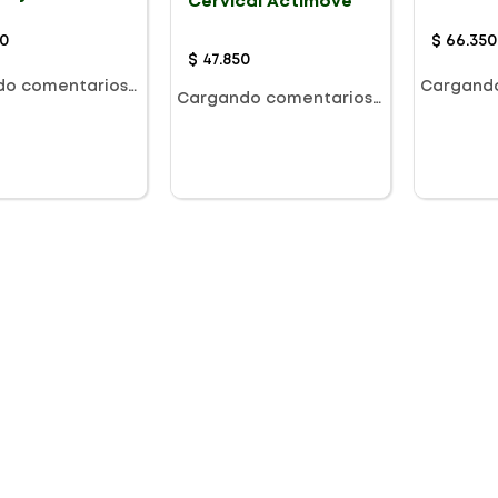
Cervical Actimove
Unica
50
$
66
.
350
$
47
.
850
do comentarios…
Cargand
Cargando comentarios…