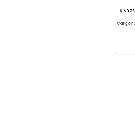
Unica
$
60
.
3
Cargan
Pie
Presentación