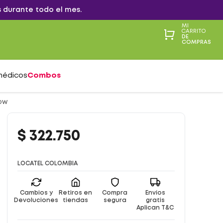
 durante todo el mes.
MI
CARRITO
DE
COMPRAS
médicos
Combos
LOW
$
322
.
750
LOCATEL COLOMBIA
Cambios y
Retiros en
Compra
Envíos
Devoluciones
tiendas
segura
gratis
Aplican T&C