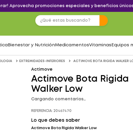
brar! Aprovecha promociones especiales y beneficios únicos
tica
Bienestar y Nutrición
Medicamentos
Vitaminas
Equipos 
OLOGIA
EXTREMIDADES-INFERIORES
ACTIMOVE BOTA RIGIDA WALKER 
Actimove
Actimove Bota Rigida
Walker Low
Cargando comentarios…
REFERENCIA
:
20467470
Lo que debes saber
Actimove Bota Rigida Walker Low