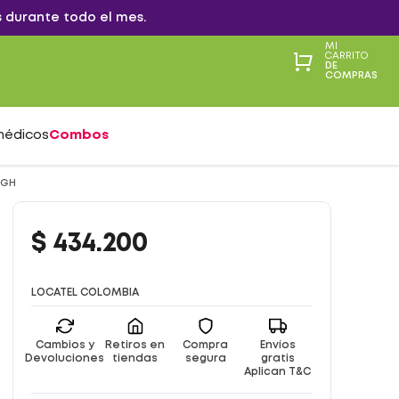
 durante todo el mes.
MI
CARRITO
DE
COMPRAS
médicos
Combos
IGH
$
434
.
200
LOCATEL COLOMBIA
Cambios y
Retiros en
Compra
Envíos
Devoluciones
tiendas
segura
gratis
Aplican T&C