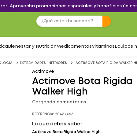
brar! Aprovecha promociones especiales y beneficios únicos
tica
Bienestar y Nutrición
Medicamentos
Vitaminas
Equipos 
OLOGIA
EXTREMIDADES-INFERIORES
ACTIMOVE BOTA RIGIDA WALKER H
Actimove
Actimove Bota Rigida
Walker High
Cargando comentarios…
REFERENCIA
:
20467466
Lo que debes saber
Actimove Bota Rigida Walker High