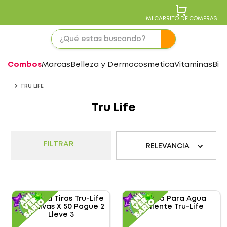
MI CARRITO DE COMPRAS
Combos
Marcas
Belleza y Dermocosmetica
Vitaminas
Bie
TRU LIFE
Tru Life
FILTRAR
RELEVANCIA