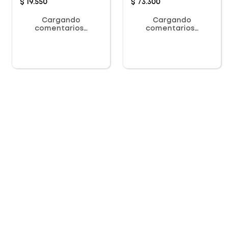
$
19
.
550
$
73
.
300
Cargando
Cargando
comentarios…
comentarios…