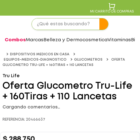
MI CARRITO DE COMPRAS
Combos
Marcas
Belleza y Dermocosmetica
Vitaminas
Bie
DISPOSITIVOS MEDICOS EN CASA
EQUIPOS-MEDICOS-DIAGNOSTICO
GLUCOMETROS
OFERTA
GLUCOMETRO TRU-LIFE + 160TIRAS + 110 LANCETAS
Tru Life
Oferta Glucometro Tru-Life
+ 160Tiras + 110 Lancetas
Cargando comentarios…
REFERENCIA
:
20466637
$
288
.
750