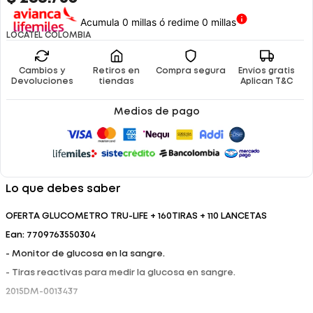
Acumula 0 millas ó redime 0 millas
LOCATEL COLOMBIA
Cambios y
Retiros en
Compra segura
Envíos gratis
Devoluciones
tiendas
Aplican T&C
Medios de pago
Lo que debes saber
OFERTA GLUCOMETRO TRU-LIFE + 160TIRAS + 110 LANCETAS
Ean: 7709763550304
- Monitor de glucosa en la sangre.
- Tiras reactivas para medir la glucosa en sangre.
2015DM-0013437