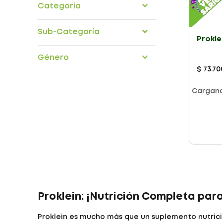
Categoría
suplementos
Sub-Categoría
Prokle
nutricionales
Género
$
73
.
70
Cargan
Presentación
Proklein: ¡Nutrición Completa par
Proklein es mucho más que un suplemento nutricio