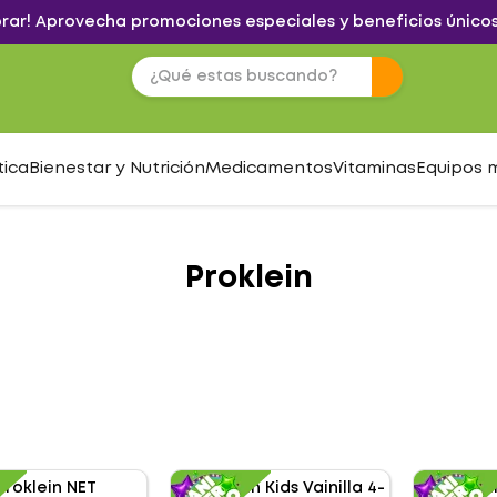
brar! Aprovecha promociones especiales y beneficios únicos
tica
Bienestar y Nutrición
Medicamentos
Vitaminas
Equipos 
Proklein
S