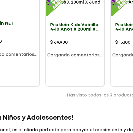
in NET
Proklein Kids Vainilla
Proklein
4-10 Anos X 200ml X
4-10 An
6Und
0
$
69
.
900
$
13
.
100
do comentarios…
Cargando comentarios…
Cargand
Has visto todos los
3
product
a Niños y Adolescentes!
nal, es el aliado perfecto para apoyar el crecimiento y des