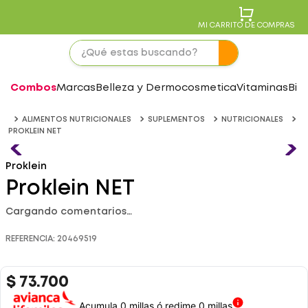
MI CARRITO DE COMPRAS
Combos
Marcas
Belleza y Dermocosmetica
Vitaminas
Bie
ALIMENTOS NUTRICIONALES
SUPLEMENTOS
NUTRICIONALES
PROKLEIN NET
Proklein
Proklein NET
Cargando comentarios…
REFERENCIA
:
20469519
$
73
.
700
Acumula 0 millas ó redime 0 millas