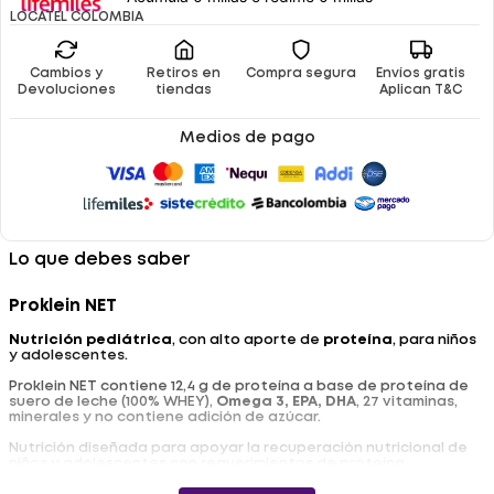
LOCATEL COLOMBIA
Cambios y
Retiros en
Compra segura
Envíos gratis
Devoluciones
tiendas
Aplican T&C
Medios de pago
Lo que debes saber
Proklein NET
Nutrición pediátrica
, con alto aporte de
proteína
, para niños
y adolescentes.
Proklein NET contiene 12,4 g de proteína a base de proteína de
suero de leche (100% WHEY),
Omega 3, EPA, DHA
, 27 vitaminas,
minerales y no contiene adición de azúcar.
Nutrición diseñada para apoyar la recuperación nutricional de
niños y adolescentes con requerimientos de proteína
incrementados.