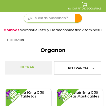
MI CARRITO DE COMPRAS
Combos
Marcas
Belleza y Dermocosmetica
Vitaminas
Bie
ORGANON
Organon
FILTRAR
RELEVANCIA