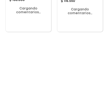
$
108
.
000
$
116
.
550
Cargando
Cargando
comentarios…
comentarios…