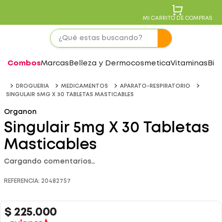
MI CARRITO DE COMPRAS
Combos
Marcas
Belleza y Dermocosmetica
Vitaminas
Bie
DROGUERIA
MEDICAMENTOS
APARATO-RESPIRATORIO
SINGULAIR 5MG X 30 TABLETAS MASTICABLES
Organon
Singulair 5mg X 30 Tabletas
Masticables
Cargando comentarios…
REFERENCIA
:
20482757
$
225
.
000