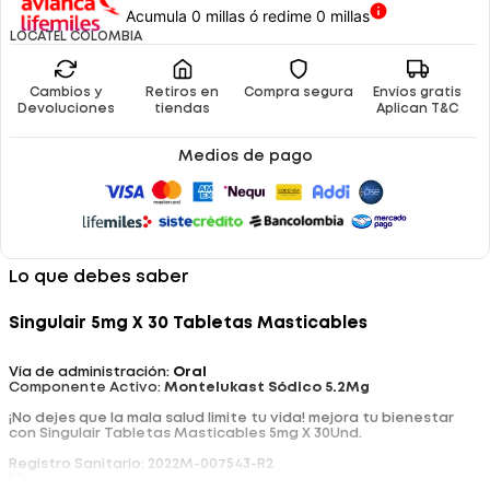
Acumula 0 millas ó redime 0 millas
LOCATEL COLOMBIA
Cambios y
Retiros en
Compra segura
Envíos gratis
Devoluciones
tiendas
Aplican T&C
Medios de pago
Lo que debes saber
Singulair 5mg X 30 Tabletas Masticables
Vía de administración:
Oral
Componente Activo:
Montelukast Sódico 5.2Mg
¡No dejes que la mala salud limite tu vida! mejora tu bienestar
con Singulair Tabletas Masticables 5mg X 30Und.
Registro Sanitario: 2022M-007543-R2