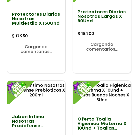
Protectores Diarios
Protectores Diarios
Nosotras Largos X
Nosotras
80Und
Multiestilo X 150Und
$
18
.
200
$
17
.
950
Cargando
Cargando
comentarios…
comentarios…
Jabon Intimo
Oferta Toalla
Nosotras
Higienica Materna X
Prodefense
10Und + Toallas
Prebioticos X 200ml
Buenas Noches X