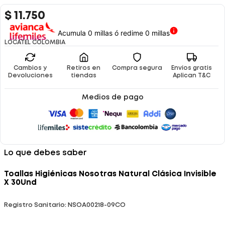
$
11
.
750
Acumula 0 millas ó redime 0 millas
LOCATEL COLOMBIA
Cambios y
Retiros en
Compra segura
Envíos gratis
Devoluciones
tiendas
Aplican T&C
Medios de pago
Lo que debes saber
Toallas Higiénicas Nosotras Natural Clásica Invisible
X 30Und
Registro Sanitario: NSOA00218-09CO