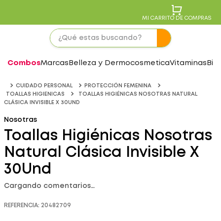
MI CARRITO DE COMPRAS
Combos
Marcas
Belleza y Dermocosmetica
Vitaminas
Bie
CUIDADO PERSONAL
PROTECCIÓN FEMENINA
TOALLAS HIGIENICAS
TOALLAS HIGIÉNICAS NOSOTRAS NATURAL
CLÁSICA INVISIBLE X 30UND
Nosotras
Toallas Higiénicas Nosotras
Natural Clásica Invisible X
30Und
Cargando comentarios…
REFERENCIA
:
20482709