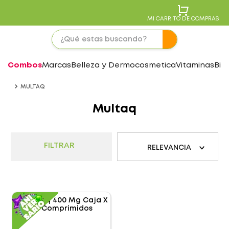
MI CARRITO DE COMPRAS
Combos
Marcas
Belleza y Dermocosmetica
Vitaminas
Bie
MULTAQ
Multaq
FILTRAR
RELEVANCIA