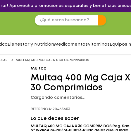
brar! Aprovecha promociones especiales y beneficios únicos
tica
Bienestar y Nutrición
Medicamentos
Vitaminas
Equipos 
ULAR
MULTAQ 400 MG CAJA X 30 COMPRIMIDOS
Multaq
Multaq 400 Mg Caja X
30 Comprimidos
Cargando comentarios…
REFERENCIA
:
20463653
Lo que debes saber
MULTAQ 400 MG CAJA X 30 COMPRIMIDOS Reg. San.
Nº INVIMA M-2015M-0011123-R1 ¡No dejes que la mala