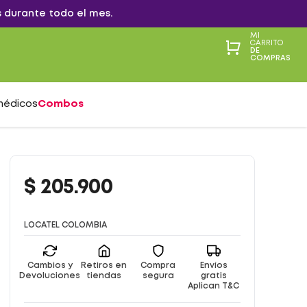
 durante todo el mes.
MI
CARRITO
DE
COMPRAS
médicos
Combos
$
205
.
900
LOCATEL COLOMBIA
Cambios y
Retiros en
Compra
Envíos
Devoluciones
tiendas
segura
gratis
Aplican T&C