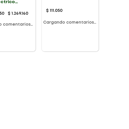
ectrico
2Und
o Cable USB
$
111
.
050
50
$
1
.
269
.
160
Cargando comentarios…
o comentarios…