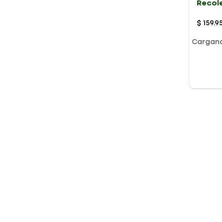
Recol
In-Bra
$
159
.
9
Cargan