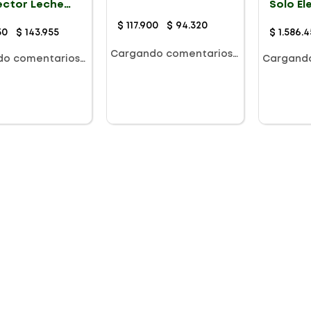
ector Leche
Solo El
P/MCROND
 X 2 X 30ml
Sencill
$
117
.
900
$
94
.
320
50
$
143
.
955
$
1
.
586
.
4
Cargando comentarios…
do comentarios…
Cargand