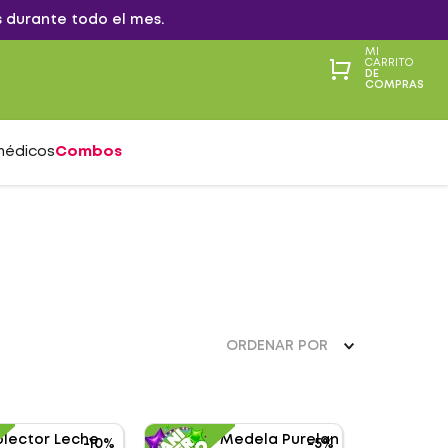
 durante todo el mes.
MI
CARRITO
DE
COMPRAS
médicos
Combos
ORDENAR POR
-
10%
-
5%