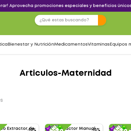
brar! Aprovecha promociones especiales y beneficios únicos
tica
Bienestar y Nutrición
Medicamentos
Vitaminas
Equipos 
Articulos-Maternidad
OS
-
15%
-
15%