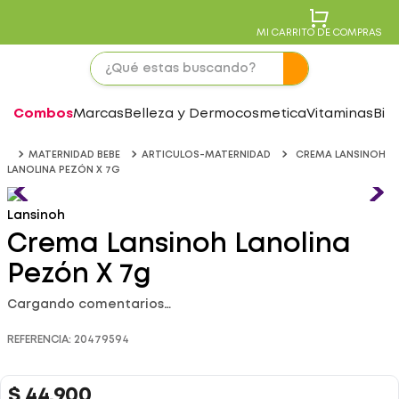
MI CARRITO DE COMPRAS
Combos
Marcas
Belleza y Dermocosmetica
Vitaminas
Bie
MATERNIDAD BEBE
ARTICULOS-MATERNIDAD
CREMA LANSINOH
LANOLINA PEZÓN X 7G
Lansinoh
Crema Lansinoh Lanolina
Pezón X 7g
Cargando comentarios…
REFERENCIA
:
20479594
$
44
.
900