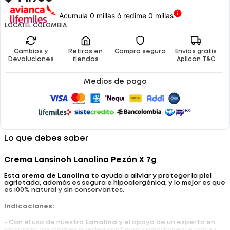
Acumula 0 millas ó redime 0 millas
LOCATEL COLOMBIA
Cambios y
Retiros en
Compra segura
Envíos gratis
Devoluciones
tiendas
Aplican T&C
Medios de pago
Lo que debes saber
Crema Lansinoh Lanolina Pezón X 7g
Esta
crema de Lanolina
te ayuda a aliviar y proteger la piel
agrietada, además es segura e hipoalergénica, y lo mejor es que
es 100% natural y sin conservantes.
Indicaciones:
- Con el uso de nuestra
Lanolina
y el apoyo de un experto en
lactancia, las madres pueden continuar cómodamente con su