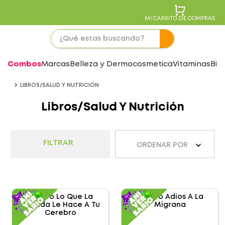
MI CARRITO DE COMPRAS
Combos
Marcas
Belleza y Dermocosmetica
Vitaminas
Bie
LIBROS/SALUD Y NUTRICIÓN
Libros/Salud Y Nutrición
FILTRAR
ORDENAR POR