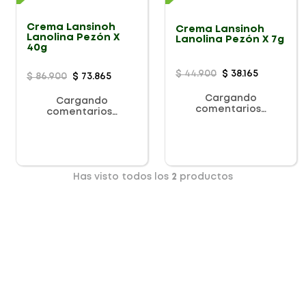
Crema Lansinoh
Crema Lansinoh
Lanolina Pezón X
Lanolina Pezón X 7g
40g
$
44
.
900
$
38
.
165
$
86
.
900
$
73
.
865
Cargando
Cargando
comentarios…
comentarios…
Has visto todos los
2
productos