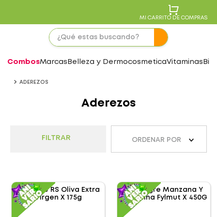
MI CARRITO DE COMPRAS
Combos
Marcas
Belleza y Dermocosmetica
Vitaminas
Bie
ADEREZOS
Aderezos
FILTRAR
ORDENAR POR