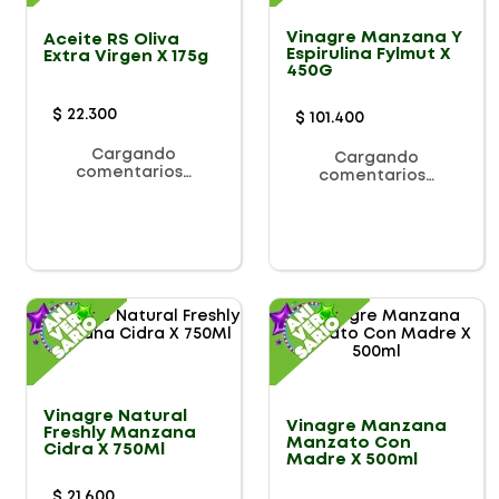
Vinagre Manzana Y
Aceite RS Oliva
Espirulina Fylmut X
Extra Virgen X 175g
450G
$
22
.
300
$
101
.
400
Cargando
Cargando
comentarios…
comentarios…
Vinagre Natural
Vinagre Manzana
Freshly Manzana
Manzato Con
Cidra X 750Ml
Madre X 500ml
$
21
.
600