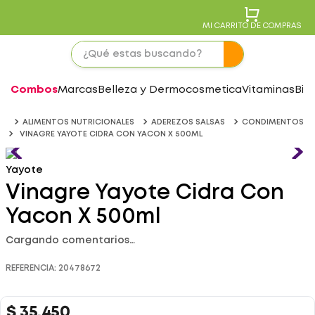
MI CARRITO DE COMPRAS
Combos
Marcas
Belleza y Dermocosmetica
Vitaminas
Bie
ALIMENTOS NUTRICIONALES
ADEREZOS SALSAS
CONDIMENTOS
VINAGRE YAYOTE CIDRA CON YACON X 500ML
Yayote
Vinagre Yayote Cidra Con
Yacon X 500ml
Cargando comentarios…
REFERENCIA
:
20478672
$
35
.
450