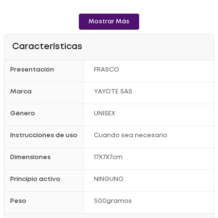
- Después de destapado el producto, para un mejor disfrute, se
recomienda refrigerar.
Mostrar Más
Registro Sanitario: NSA-0008141-2020
Características
Presentación
FRASCO
Marca
YAYOTE SAS
Género
UNISEX
Instrucciones de uso
Cuando sea necesario
Dimensiones
17X7X7cm
Principio activo
NINGUNO
Peso
500gramos