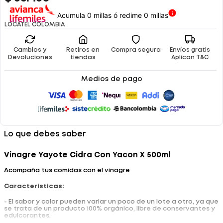
Acumula 0 millas ó redime 0 millas
LOCATEL COLOMBIA
Cambios y
Retiros en
Compra segura
Envíos gratis
Devoluciones
tiendas
Aplican T&C
Medios de pago
Lo que debes saber
Vinagre Yayote Cidra Con Yacon X 500ml
Acompaña tus comidas con el vinagre
Caracteristicas:
- El sabor y color pueden variar un poco de un lote a otro, ya que
se trata de un producto 100% orgánico, libre de conservantes y
edulcorantes.