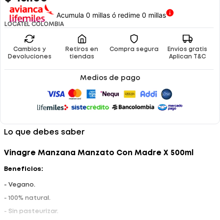
Acumula 0 millas ó redime 0 millas
LOCATEL COLOMBIA
Cambios y
Retiros en
Compra segura
Envíos gratis
Devoluciones
tiendas
Aplican T&C
Medios de pago
Lo que debes saber
Vinagre Manzana Manzato Con Madre X 500ml
Beneficios:
- Vegano.
- 100% natural.
- Sin pasteurizar.