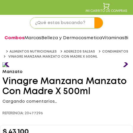
MI CARRITO DE COMPRAS
Combos
Marcas
Belleza y Dermocosmetica
Vitaminas
Bie
ALIMENTOS NUTRICIONALES
ADEREZOS SALSAS
CONDIMENTOS
VINAGRE MANZANA MANZATO CON MADRE X 500ML
Manzato
Vinagre Manzana Manzato
Con Madre X 500ml
Cargando comentarios…
REFERENCIA
:
20477296
$
43
.
100