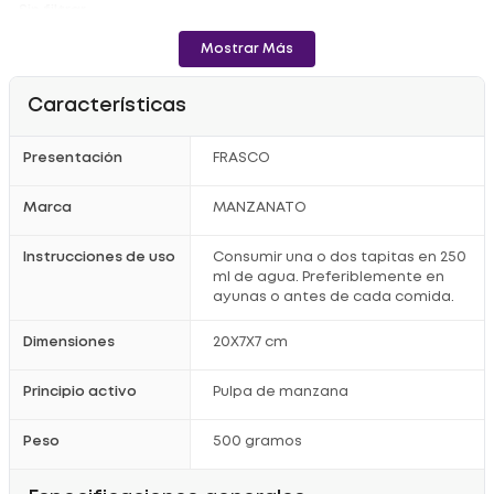
- Sin filtrar.
- Sin diluir.
Mostrar Más
- Sin aditivos.
- Sin conservantes.
Características
- Sin saborizantes,
Presentación
FRASCO
- Con "La Madre".
Modo de uso:
Marca
MANZANATO
- Consumir una o dos tapitas en 250 ml de agua. Preferiblemente
en ayunas o antes de cada comida.
Instrucciones de uso
Consumir una o dos tapitas en 250
- También se puede utilizar para vinagretas, salsas, batidos y
ml de agua. Preferiblemente en
aderezos.
ayunas o antes de cada comida.
Registro Sanitario: NSA00114392021.
Dimensiones
20X7X7 cm
Principio activo
Pulpa de manzana
Peso
500 gramos