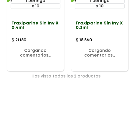
1 Jeringa
1 Jeringa
x 10
x 10
Fraxiparine Sln Iny X
Fraxiparine Sln Iny X
0.4ml
0.3ml
$
21
.
180
$
15
.
560
Cargando
Cargando
comentarios…
comentarios…
Has visto todos los
2
productos