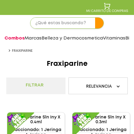
MI CARRITO DE COMPRAS
Combos
Marcas
Belleza y Dermocosmetica
Vitaminas
Bie
FRAXIPARINE
Fraxiparine
FILTRAR
RELEVANCIA
Fraccionado
:
1 Jeringa
Fraccionado
:
1 Jeringa