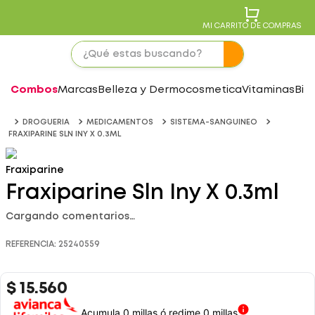
MI CARRITO DE COMPRAS
Combos
Marcas
Belleza y Dermocosmetica
Vitaminas
Bie
DROGUERIA
MEDICAMENTOS
SISTEMA-SANGUINEO
FRAXIPARINE SLN INY X 0.3ML
Fraxiparine
Fraxiparine Sln Iny X 0.3ml
Cargando comentarios…
REFERENCIA
:
25240559
$
15
.
560
Acumula 0 millas ó redime 0 millas