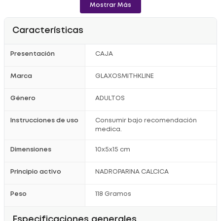
Consulta con tu médico antes de iniciar el tratamiento.
Mostrar Más
Características
Presentación
CAJA
Marca
GLAXOSMITHKLINE
Género
ADULTOS
Instrucciones de uso
Consumir bajo recomendación
medica.
Dimensiones
10x5x15 cm
Principio activo
NADROPARINA CALCICA
Peso
118 Gramos
Especificaciones generales