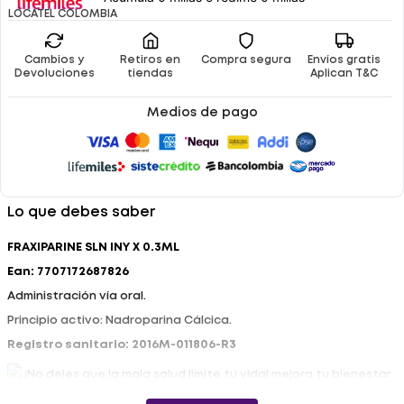
LOCATEL COLOMBIA
Cambios y
Retiros en
Compra segura
Envíos gratis
Devoluciones
tiendas
Aplican T&C
Medios de pago
Lo que debes saber
FRAXIPARINE SLN INY X 0.3ML
Ean: 7707172687826
Administración vía oral.
Principio activo: Nadroparina Cálcica.
Registro sanitario: 2016M-011806-R3
¡No dejes que la mala salud limite tu vida! mejora tu bienestar
con Fraxiparine Sln Iny X 0.3ml .