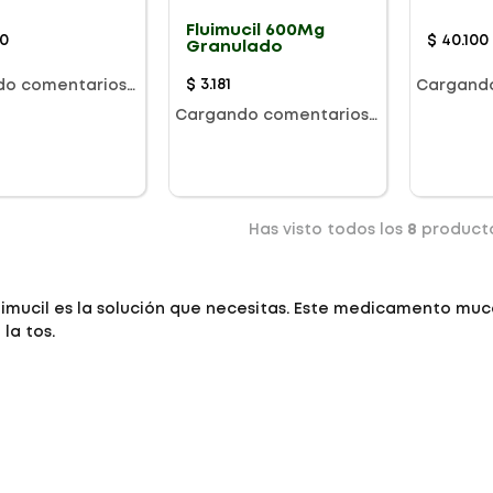
Fluimucil 600Mg
0
$
40
.
100
Granulado
$
3
.
181
do comentarios…
Cargand
Cargando comentarios…
Has visto todos los
8
product
imucil es la solución que necesitas. Este medicamento mucol
la tos.