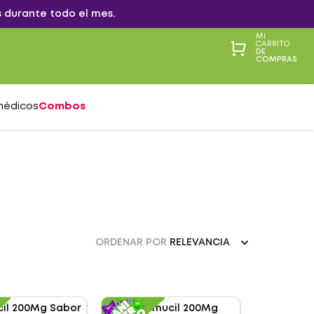
 durante todo el mes.
MI
CARRITO
DE
COMPRAS
médicos
Combos
ORDENAR POR
RELEVANCIA