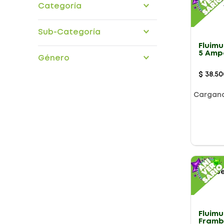
Categoría
medicamentos
Sub-Categoría
Medicamentos Otc
Fluimu
aparato-respiratorio
5 Amp
Género
$
38
.
50
Cargan
Presentación
Fluimu
Framb