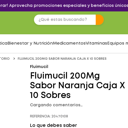
brar! Aprovecha promociones especiales y beneficios únicos
tica
Bienestar y Nutrición
Medicamentos
Vitaminas
Equipos 
TORIO
FLUIMUCIL 200MG SABOR NARANJA CAJA X 10 SOBRES
Fluimucil
Fluimucil 200Mg
Sabor Naranja Caja X
10 Sobres
Cargando comentarios…
REFERENCIA
:
20470108
Lo que debes saber