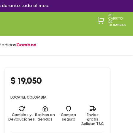
 durante todo el mes.
MI
CARRITO
DE
COMPRAS
médicos
Combos
$
19
.
050
LOCATEL COLOMBIA
Cambios y
Retiros en
Compra
Envíos
Devoluciones
tiendas
segura
gratis
Aplican T&C