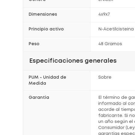
Dimensiones
4x9x7
Principio activo
N-Acetilcisteina
Peso
48 Gramos
Especificaciones generales
PUM - Unidad de
Sobre
Medida
Garantía
El término de ga
informado al co
acorde al tiemp
fabricante. Si n
un año según el 
Consumidor (Ley 
garantías espec