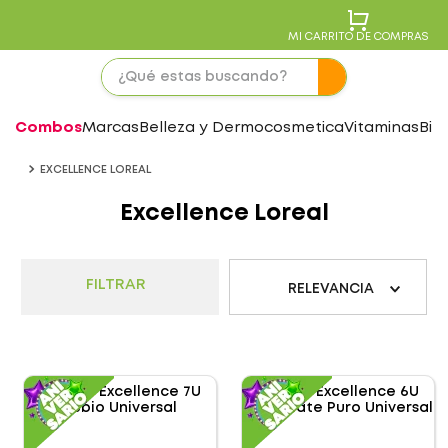
MI CARRITO DE COMPRAS
Combos
Marcas
Belleza y Dermocosmetica
Vitaminas
Bie
EXCELLENCE LOREAL
Excellence Loreal
FILTRAR
RELEVANCIA