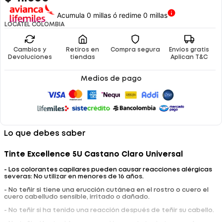
Acumula 0 millas ó redime 0 millas
LOCATEL COLOMBIA
Cambios y
Retiros en
Compra segura
Envíos gratis
Devoluciones
tiendas
Aplican T&C
Medios de pago
Lo que debes saber
Tinte Excellence 5U Castano Claro Universal
- Los colorantes capilares pueden causar reacciones alérgicas
severas: No utilizar en menores de 16 años.
- No teñir si tiene una erucción cutánea en el rostro o cuero el
cuero cabelludo sensible, irritado o dañado.
- No teñir si ha tenido una reacción después de teñir su cabello.