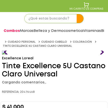
MI CARRITO DE COMPRAS
Combos
Marcas
Belleza y Dermocosmetica
Vitaminas
Bie
CUIDADO PERSONAL
CUIDADO CABELLO
COLORACIÓN
TINTE EXCELLENCE 5U CASTANO CLARO UNIVERSAL
Excellence Loreal
Tinte Excellence 5U Castano
Claro Universal
Cargando comentarios…
REFERENCIA
:
20476468
$
41
.
000