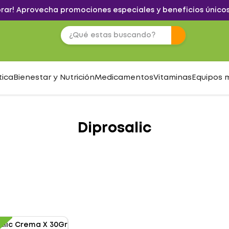
brar! Aprovecha promociones especiales y beneficios únicos
tica
Bienestar y Nutrición
Medicamentos
Vitaminas
Equipos 
Diprosalic