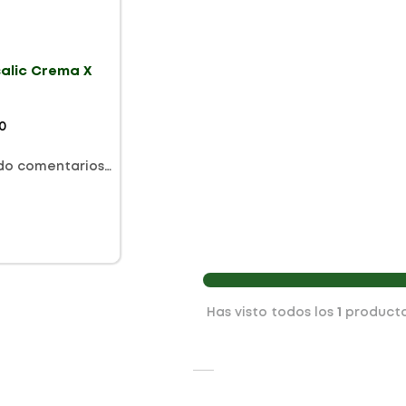
salic Crema X
0
do comentarios…
Has visto todos los
1
product