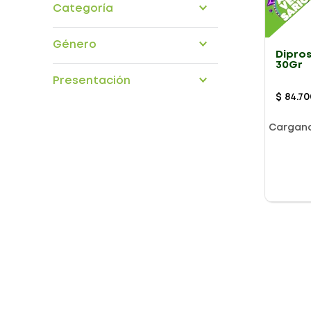
Categoría
medicamentos
Género
Dipro
30Gr
ADULTOS
Presentación
$
84
.
70
Cargan