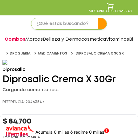
MI CARRITO DE COMPRAS
Combos
Marcas
Belleza y Dermocosmetica
Vitaminas
Bie
DROGUERIA
MEDICAMENTOS
DIPROSALIC CREMA X 30GR
Diprosalic
Diprosalic Crema X 30Gr
Cargando comentarios…
REFERENCIA
:
20463547
$
84
.
700
Acumula 0 millas ó redime 0 millas
LOCATEL COLOMBIA