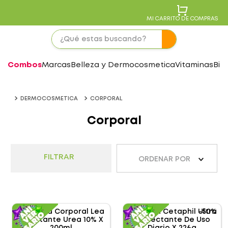
MI CARRITO DE COMPRAS
Combos
Marcas
Belleza y Dermocosmetica
Vitaminas
Bie
DERMOCOSMETICA
CORPORAL
Corporal
FILTRAR
ORDENAR POR
-
50%