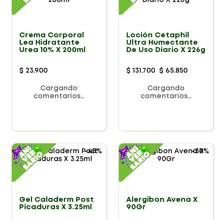
Crema Corporal
Loción Cetaphil
Lea Hidratante
Ultra Humectante
Urea 10% X 200ml
De Uso Diario X 226g
$
23
.
900
$
131
.
700
$
65
.
850
Cargando
Cargando
comentarios…
comentarios…
-
45%
-
30%
Gel Caladerm Post
Alergibon Avena X
Picaduras X 3.25ml
90Gr