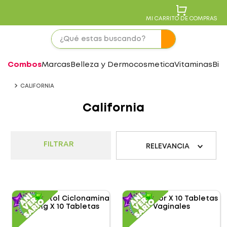
MI CARRITO DE COMPRAS
Combos
Marcas
Belleza y Dermocosmetica
Vitaminas
Bie
CALIFORNIA
California
FILTRAR
RELEVANCIA