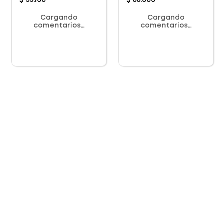
$
53
.
100
$
88
.
600
Cargando
Cargando
comentarios…
comentarios…