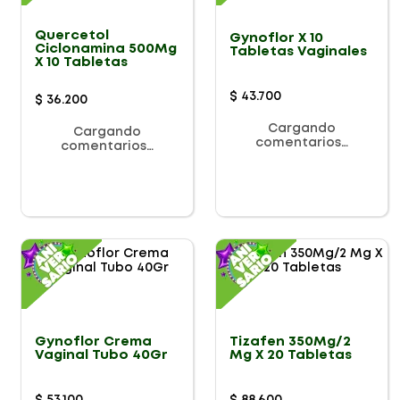
Quercetol
Gynoflor X 10
Ciclonamina 500Mg
Tabletas Vaginales
X 10 Tabletas
$
43
.
700
$
36
.
200
Cargando
Cargando
comentarios…
comentarios…
Gynoflor Crema
Tizafen 350Mg/2
Vaginal Tubo 40Gr
Mg X 20 Tabletas