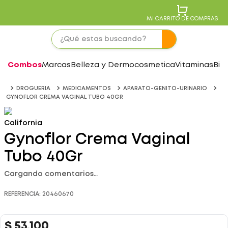
MI CARRITO DE COMPRAS
Combos
Marcas
Belleza y Dermocosmetica
Vitaminas
Bie
DROGUERIA
MEDICAMENTOS
APARATO-GENITO-URINARIO
GYNOFLOR CREMA VAGINAL TUBO 40GR
California
Gynoflor Crema Vaginal
Tubo 40Gr
Cargando comentarios…
REFERENCIA
:
20460670
$
53
.
100