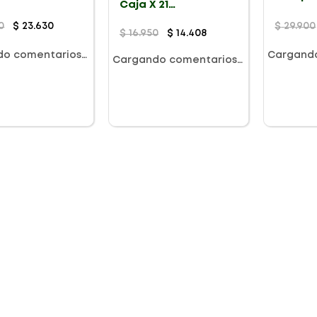
Caja X 21
iertas
Comprimidos
Recubiertos
0
$
23
.
630
$
29
.
900
$
16
.
950
$
14
.
408
do comentarios…
Cargand
Cargando comentarios…