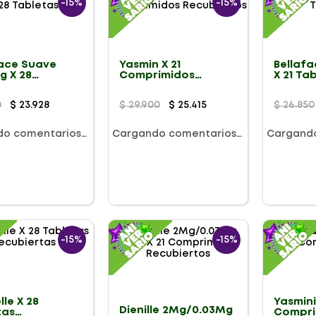
-
15%
-
15%
face Suave
Yasmin X 21
Bellafa
g X 28
Comprimidos
X 21 Ta
tas
Recubiertos
0
$
23
.
928
$
29
.
900
$
25
.
415
$
26
.
850
do comentarios…
Cargando comentarios…
Cargand
-
15%
-
15%
lle X 28
Yasmini
Dienille 2Mg/0.03Mg
tas
Compri