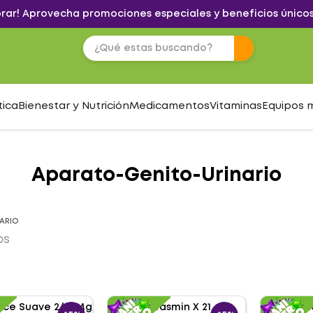
brar! Aprovecha promociones especiales y beneficios únicos
tica
Bienestar y Nutrición
Medicamentos
Vitaminas
Equipos 
Aparato-Genito-Urinario
ARIO
OS