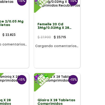
-
15%
-
15%
ce 2/0.03 Mg
Femelle 20 Cd
bletas
3Mg/0.02Mg X 28
Comprimidos
Recubiertos
$
22
.
823
$
27
.
900
$
23
.
715
o comentarios…
Cargando comentarios…
-
15%
-
15%
q X 28
Qlaira X 28 Tabletas
midos
Comprimidos