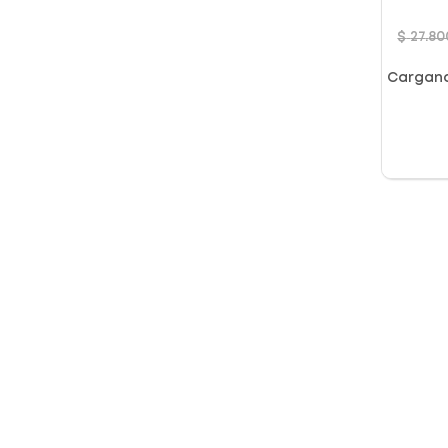
Recub
$
27
.
80
Cargan