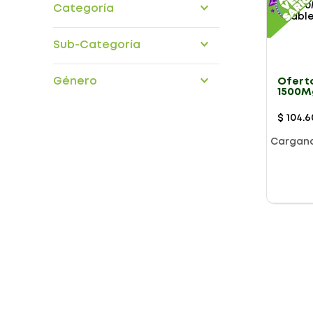
Categoría
medicamentos
Sub-Categoría
Medicamentos Otc
vitaminas
aparato-digestivo
Género
Ofert
sistema-esqueletico
1500M
Tablet
Table
$
104
.
6
Cargan
Presentación