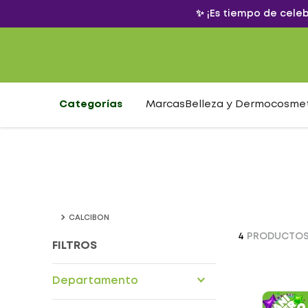
✨ ¡Es tiempo de cele
Categorías
Marcas
Belleza y Dermocosme
CALCIBON
4
PRODUCTO
FILTROS
Departamento
Drogueria