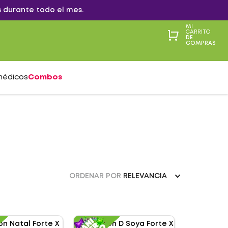
 durante todo el mes.
MI
CARRITO
DE
COMPRAS
médicos
Combos
ORDENAR POR
RELEVANCIA