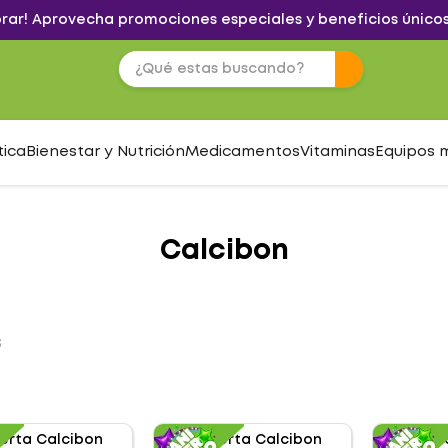
brar! Aprovecha promociones especiales y beneficios únicos
tica
Bienestar y Nutrición
Medicamentos
Vitaminas
Equipos 
Calcibon
S