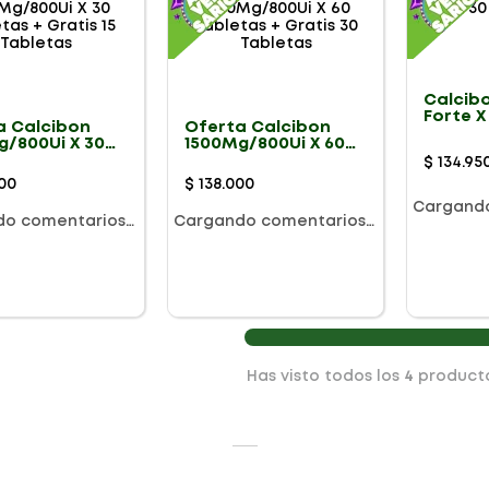
Calcib
Forte X
a Calcibon
Oferta Calcibon
g/800Ui X 30
1500Mg/800Ui X 60
as + Gratis 15
Tabletas + Gratis 30
$
134
.
95
tas
Tabletas
00
$
138
.
000
Cargand
do comentarios…
Cargando comentarios…
Has visto todos los
4
product