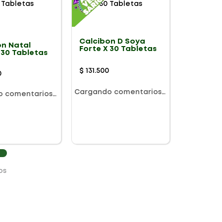
Calcibon D Soya
on Natal
Forte X 30 Tabletas
 30 Tabletas
$
131
.
500
0
Cargando comentarios…
o comentarios…
os