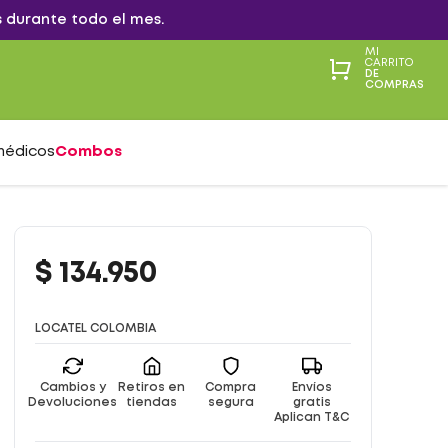
 durante todo el mes.
MI
CARRITO
DE
COMPRAS
médicos
Combos
$
134
.
950
LOCATEL COLOMBIA
Cambios y
Retiros en
Compra
Envíos
Devoluciones
tiendas
segura
gratis
Aplican T&C