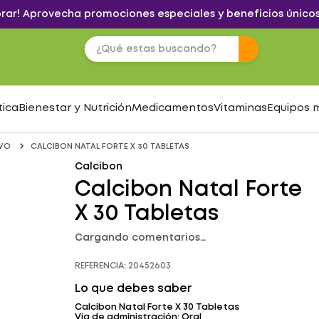
brar! Aprovecha promociones especiales y beneficios únicos
tica
Bienestar y Nutrición
Medicamentos
Vitaminas
Equipos 
IVO
CALCIBON NATAL FORTE X 30 TABLETAS
Calcibon
Calcibon Natal Forte
X 30 Tabletas
Cargando comentarios…
REFERENCIA
:
20452603
Lo que debes saber
Calcibon Natal Forte X 30 Tabletas
Vía de administración: Oral