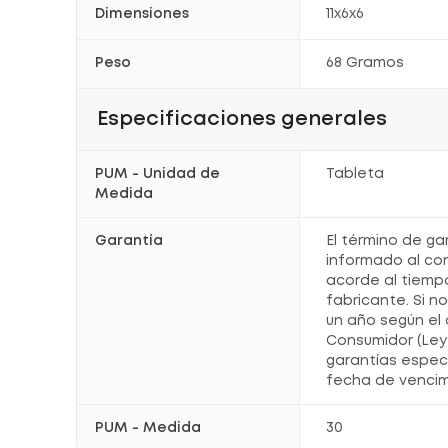
Dimensiones
11x6x6
Peso
68 Gramos
Especificaciones generales
PUM - Unidad de
Tableta
Medida
Garantía
El término de ga
informado al co
acorde al tiemp
fabricante. Si n
un año según el 
Consumidor (Ley 
garantías espec
fecha de vencim
PUM - Medida
30