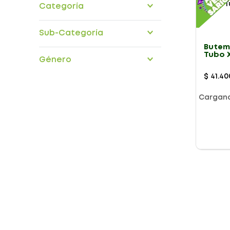
Categoría
medicamentos
Sub-Categoría
Butem
dermatologicos
Tubo 
Género
$
41
.
40
Cargan
Presentación