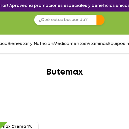
brar! Aprovecha promociones especiales y beneficios únicos
tica
Bienestar y Nutrición
Medicamentos
Vitaminas
Equipos 
Butemax