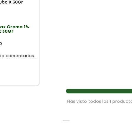
ax Crema 1%
X 30Gr
0
do comentarios…
Has visto todos los
1
product