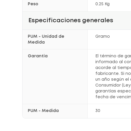
Peso
0.25 Kg
Especificaciones generales
PUM - Unidad de
Gramo
Medida
Garantía
El término de ga
informado al co
acorde al tiemp
fabricante. Si n
un año según el 
Consumidor (Ley 
garantías espec
fecha de vencim
PUM - Medida
30