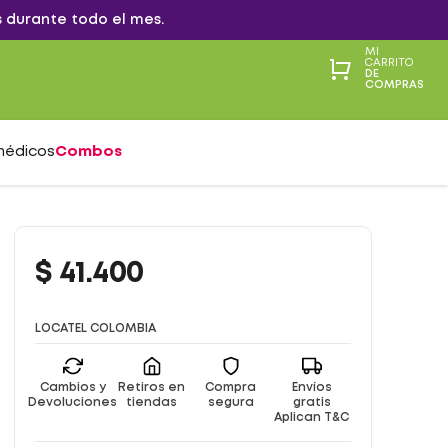
 durante todo el mes.
MI
CARRITO
DE
COMPRAS
médicos
Combos
$
41
.
400
LOCATEL COLOMBIA
Cambios y
Retiros en
Compra
Envíos
Devoluciones
tiendas
segura
gratis
Aplican T&C