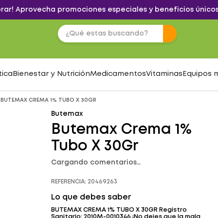
brar! Aprovecha promociones especiales y beneficios únicos
tica
Bienestar y Nutrición
Medicamentos
Vitaminas
Equipos 
BUTEMAX CREMA 1% TUBO X 30GR
Butemax
Butemax Crema 1%
Tubo X 30Gr
Cargando comentarios…
REFERENCIA
:
20469263
Lo que debes saber
BUTEMAX CREMA 1% TUBO X 30GR Registro
Sanitario: 2010M-0010346 ¡No dejes que la mala