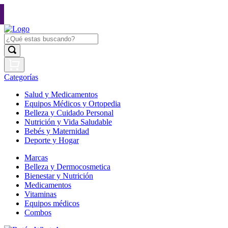
Categorías
Salud y Medicamentos
Equipos Médicos y Ortopedia
Belleza y Cuidado Personal
Nutrición y Vida Saludable
Bebés y Maternidad
Deporte y Hogar
Marcas
Belleza y Dermocosmetica
Bienestar y Nutrición
Medicamentos
Vitaminas
Equipos médicos
Combos