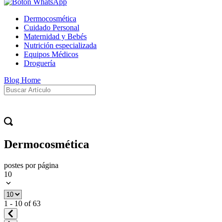
Dermocosmética
Cuidado Personal
Maternidad y Bebés
Nutrición especializada
Equipos Médicos
Droguería
Blog Home
Dermocosmética
postes por página
10
1 - 10
of
63