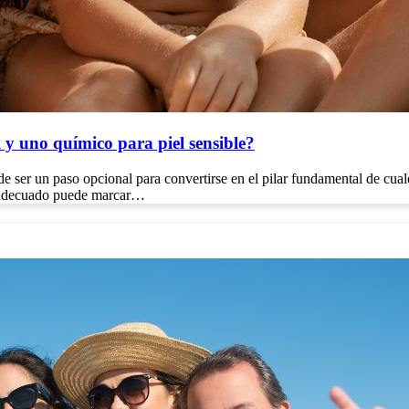
l y uno químico para piel sensible?
de ser un paso opcional para convertirse en el pilar fundamental de cual
tor adecuado puede marcar…