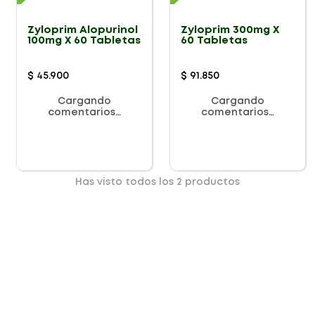
Zyloprim Alopurinol
Zyloprim 300mg X
100mg X 60 Tabletas
60 Tabletas
$
45
.
900
$
91
.
850
Cargando
Cargando
comentarios…
comentarios…
Has visto todos los
2
productos