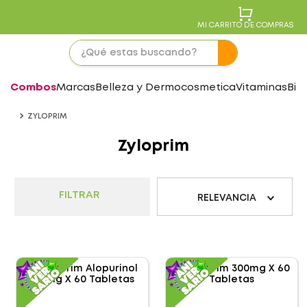
MI CARRITO DE COMPRAS
Combos
Marcas
Belleza y Dermocosmetica
Vitaminas
Bie
ZYLOPRIM
Zyloprim
FILTRAR
RELEVANCIA