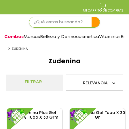
MI CARRITO DE COMPRAS
Combos
Marcas
Belleza y Dermocosmetica
Vitaminas
Bie
ZUDENINA
Zudenina
FILTRAR
RELEVANCIA