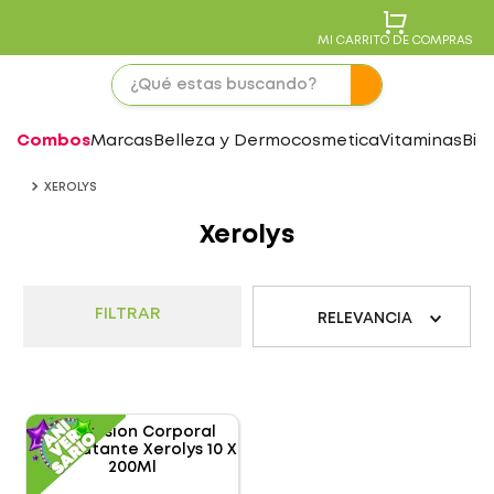
MI CARRITO DE COMPRAS
Combos
Marcas
Belleza y Dermocosmetica
Vitaminas
Bie
XEROLYS
Xerolys
FILTRAR
RELEVANCIA