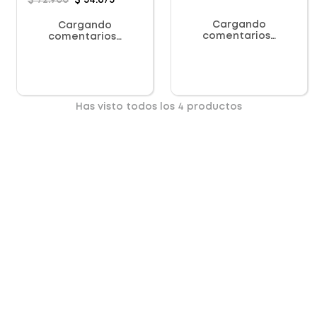
$
72
.
900
$
54
.
675
Cargando
Cargando
comentarios…
comentarios…
Has visto todos los
4
productos