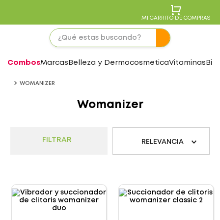
MI CARRITO DE COMPRAS
Combos
Marcas
Belleza y Dermocosmetica
Vitaminas
Bie
WOMANIZER
Womanizer
FILTRAR
RELEVANCIA