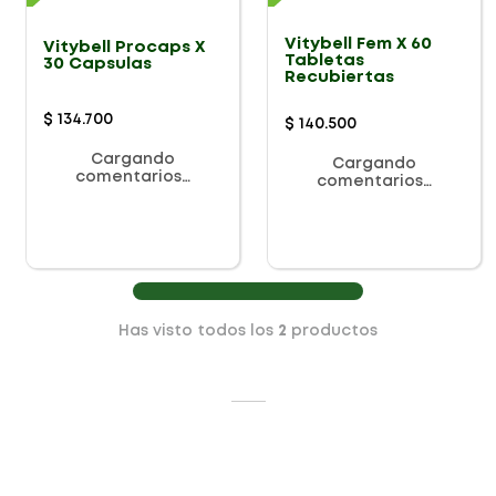
Vitybell Fem X 60
Vitybell Procaps X
Tabletas
30 Capsulas
Recubiertas
$
134
.
700
$
140
.
500
Cargando
Cargando
comentarios…
comentarios…
Has visto todos los
2
productos