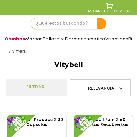
MI CARRITO DE COMPRAS
Combos
Marcas
Belleza y Dermocosmetica
Vitaminas
Bie
VITYBELL
Vitybell
FILTRAR
RELEVANCIA