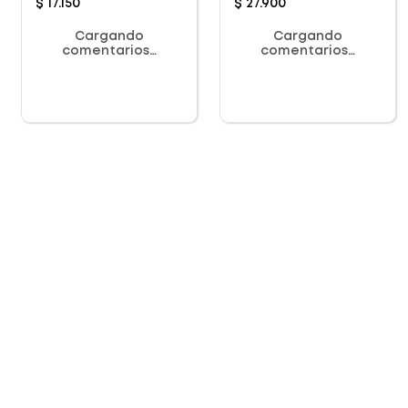
$
17
.
150
$
27
.
900
Cargando
Cargando
comentarios…
comentarios…