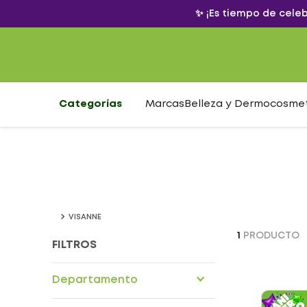
✨ ¡Es tiempo de cele
Categorías
Marcas
Belleza y Dermocosme
VISANNE
1
PRODUCTO
FILTROS
Departamento
Drogueria