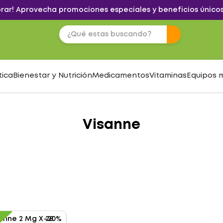
brar! Aprovecha promociones especiales y beneficios únicos
tica
Bienestar y Nutrición
Medicamentos
Vitaminas
Equipos 
Visanne
-
20%