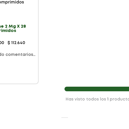
e 2 Mg X 28
imidos
00
$
112
.
640
do comentarios…
Has visto todos los
1
product