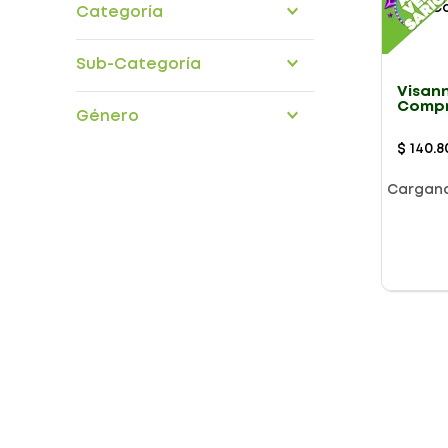
Categoría
medicamentos
Sub-Categoría
Visann
aparato-genito-urinario
Compr
Género
$
140
.
8
Cargan
Presentación