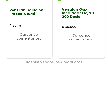
Ventilan Osp
Ventilan Solucion
Inhalador Caja X
Frasco X 10Ml
200 Dosis
$
42
.
150
$
30
.
000
Cargando
Cargando
comentarios…
comentarios…
Has visto todos los
2
productos