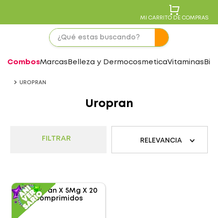
MI CARRITO DE COMPRAS
Combos
Marcas
Belleza y Dermocosmetica
Vitaminas
Bie
UROPRAN
Uropran
FILTRAR
RELEVANCIA