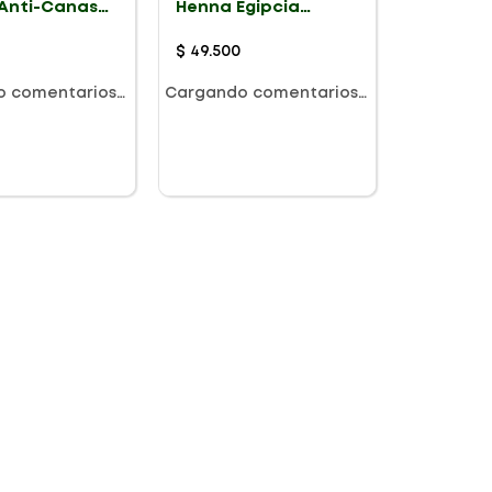
Anti-Canas
Henna Egipcia
ador X 415ml
Anticanas X 1l
$
49
.
500
o comentarios…
Cargando comentarios…