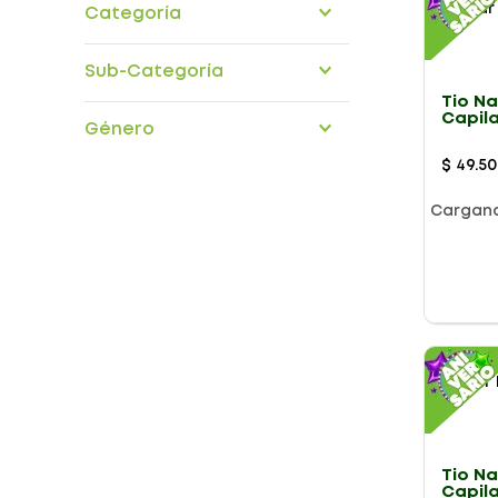
Categoría
Maternidad bebe
Cuidado cabello
Sub-Categoría
higiene-bebes
Tio N
acondicionadores
Capil
Género
shampoo
Litro
shampoo-acondicionadores
$
49
.
50
Cargan
Presentación
Tio N
Capil