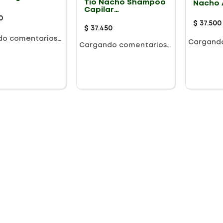
Tio Nacho Shampoo
Nacho 
Capilar
Tonaliz
Fortalecimiento
0
$
37
.
500
Capilar Herbolaria
$
37
.
450
Milenaria 415Ml
do comentarios…
Cargand
Cargando comentarios…