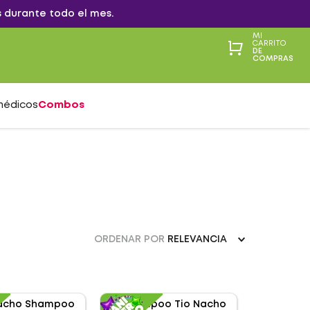
 durante todo el mes.
MI
CARRITO
DE
COMPRAS
médicos
Combos
ORDENAR POR
RELEVANCIA