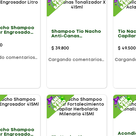
acho Shampoo
Shampoo Tio Nacho
Tio Na
ar Engrosador
Anti-Canas
Capilar
Tonalizador X 415ml
Aclaran
0
$
39
.
800
$
49
.
500
do comentarios…
Cargando comentarios…
Cargand
acho Shampoo
Acondi
ar Engrosador