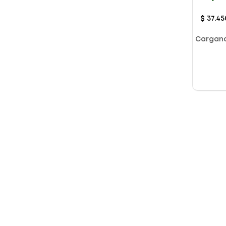
415Ml
$
37
.
45
Cargan