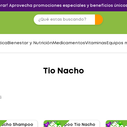
brar! Aprovecha promociones especiales y beneficios únicos
tica
Bienestar y Nutrición
Medicamentos
Vitaminas
Equipos 
Tio Nacho
S