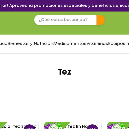
brar! Aprovecha promociones especiales y beneficios únicos
tica
Bienestar y Nutrición
Medicamentos
Vitaminas
Equipos 
Tez
S