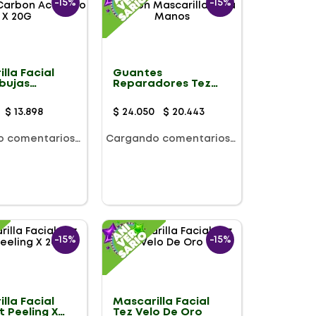
-
15%
-
15%
lla Facial
Guantes
bujas
Reparadores Tez
 Activado X
Con Mascarilla Para
Manos
$
13
.
898
$
24
.
050
$
20
.
443
o comentarios…
Cargando comentarios…
-
15%
-
15%
lla Facial
Mascarilla Facial
t Peeling X
Tez Velo De Oro