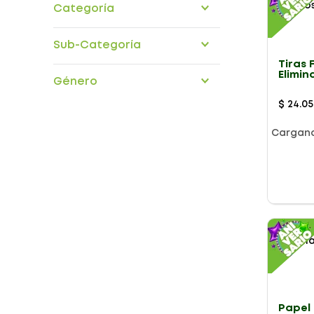
Categoría
Aseo personal
Sub-Categoría
Cuidado piel
Tiras 
cremas
Elimin
Género
Jabones geles
Negro
Limpieza facial
$
24
.
05
mascarillas
Toallas desmaquilladoras
Cargan
Presentación
Papel 