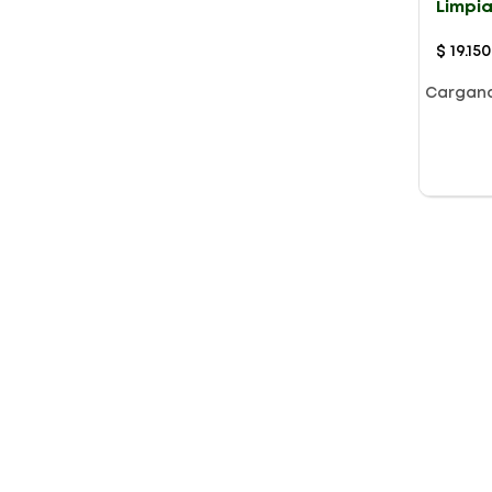
Limpi
X 60U
$
19
.
150
Cargan