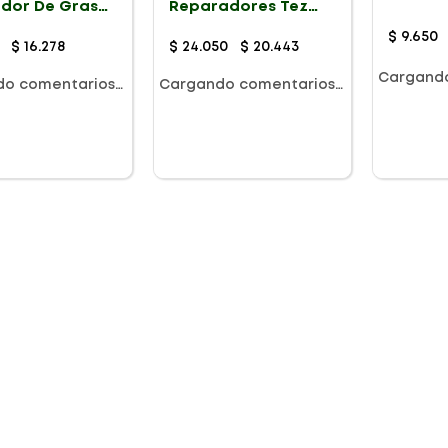
ador De Grasa
Reparadores Tez
20G
nd
Con Mascarilla Para
Pies
$
9
.
650
$
16
.
278
$
24
.
050
$
20
.
443
Cargand
do comentarios…
Cargando comentarios…