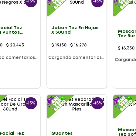
-
15%
-
15%
Facial Tez
Jabon Tez En Hojas
Mascari
a Puntos
X 50Und
Tez Bur
s X 6Und
Carbon
20G
0
$
20
.
443
$
19
.
150
$
16
.
278
$
16
.
350
do comentarios…
Cargando comentarios…
Cargand
-
15%
-
15%
Mascari
Facial Tez
Guantes
Tez Sof