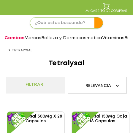
MI CARRITO DE COMPRAS
Combos
Marcas
Belleza y Dermocosmetica
Vitaminas
Bie
TETRALYSAL
Tetralysal
FILTRAR
RELEVANCIA